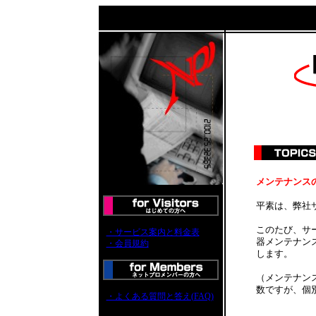
メンテナンスのお
平素は、弊社
このたび、サ
・サービス案内と料金表
器メンテナン
・会員規約
します。
（メンテナン
数ですが、個
・よくある質問と答え(FAQ)
____________