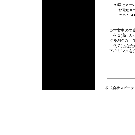
▼弊社メー
送信元メールア
From："●●●満
※送信
②本文中の文
例１)新しい
クを料金なし
例２)あなた
下のリンクを
株式会社スピーディア