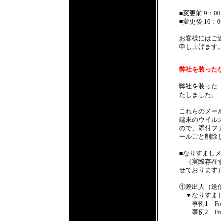
■変更前 9：00
■変更後 10：0
お客様にはご
申し上げます
弊社を装ったなり
弊社を装った
たしました。
これらのメー
端末のウイル
ので、添付フ
ールごと削除
■なりすまし
（実際存在す
せております
①差出人（送
▼なりすまし
事例1 From：
事例2 From: