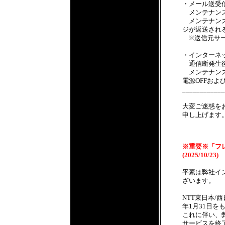
・メール送受
メンテナンス
メンテナンス
ジが返送され
※送信元サー
・インターネ
通信断発生後
メンテナンス
電源OFFおよ
____________
大変ご迷惑を
申し上げます
※重要※「フ
(2025/10/23)
平素は弊社イ
ざいます。
NTT東日本/
年1月31日
これに伴い、
サービスを終