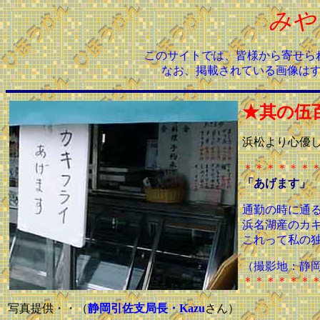
みや
このサイトでは、皆様から寄せら
なお、掲載されている画像は
★其の伍
浜松より心優
＊＊＊＊＊＊
「あげます」
通勤の時に通
浜名湖産のカ
これって私の
（撮影地：静
＊＊＊＊＊＊
写真提供・・（
静岡引佐支局長・Kazu
さん）