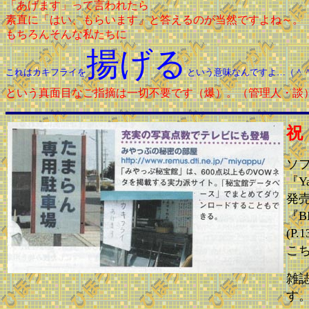
「あげます」って言われたら
素直に「はい、もらいます」と答えるのが当然ですよね～。
もちろんそんな私たちに
揚げる
これはカキフライを
という意味なんですよ…（＾
という真面目なご指摘は一切不要です（爆）。（管理人・談
祝
ソ
『Ya
発
『B
(P.
こ
雑
す