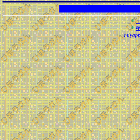
こ
miyapp