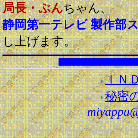
局長・ぶん
ちゃん、
静岡第一テレビ 製作部
し上げます。
ＩＮ
秘密
miyappu@r