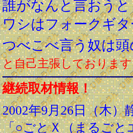
誰がなんと言おうと
ワシはフォークギタ
つべこべ言う奴は頭
と自己主張しております
継続取材情報！
2002年9月26日（木
「○ごとＸ（まるごと