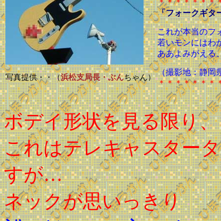
＊＊＊＊＊＊＊
「フォークギタ
これが本当のフ
若いモンにはわ
ああよみがえる
（撮影地：静岡
写真提供・・（
浜松支局長・ぶん
ちゃん）
＊＊＊＊＊＊＊
ボデイ形状を見る限り、
これはテレキャスタータ
すが…
ネックが思いっきり