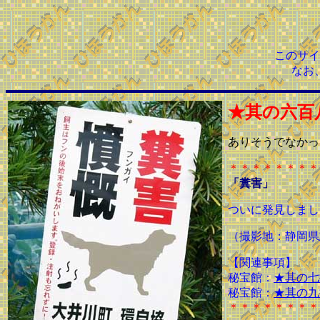
このサイ
なお
★其の六百
ありそうでなかっ
＊＊＊＊＊＊＊＊
「糞害」
ついに発見しまし
（撮影地：静岡県
【関連事項】
秘宝館：
★其の七
秘宝館：
★其の九
＊＊＊＊＊＊＊＊