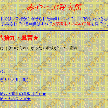
みやっぷ秘宝館
トでは、皆様から寄せられた画像について、ご紹介したいと思
、掲載されている画像はすべて
投稿者本人のみの了解
を得てい
八拾九・糞害★
た（みつけられなかった）看板がついに登場！
た。
志太郡大井川町）
拾八・怒りの看板（２）★
拾・大のフノ害★