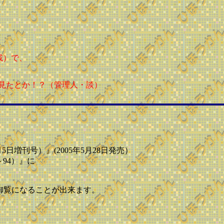
載）で、
見たとか！？（管理人・談）
年7月5日増刊号）』(2005年5月28日発売）
～94）』に
！
御覧になることが出来ます。