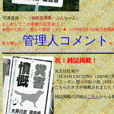
写真提供・・（
浜松支局長・ぶん
ちゃん）
もしかしてこの看板の設置者は…
★其の七拾八・怒りの看板（２）★（1999年2月3日秘宝館掲
管理人コメント
私が書いた
を
祝！雑誌掲載！
光文社社発行
『FLASH EXCITING（2005
『ニッポン 怒りの貼り紙（P.92
こちらのネタが掲載されました
雑誌掲載の詳細は
こちら
からも