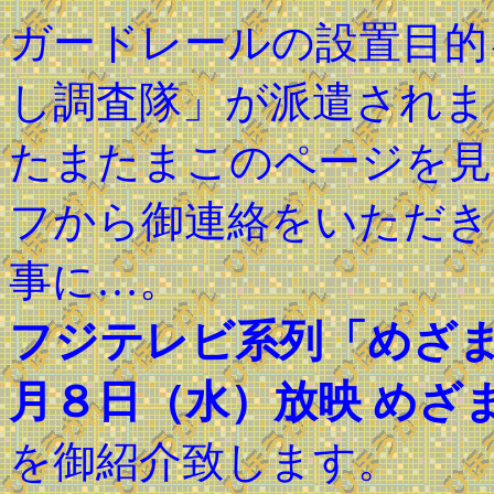
ガードレールの設置目的
し調査隊」が派遣されま
たまたまこのページを見
フから御連絡をいただき
事に…。
フジテレビ系列「めざ
月８日（水）放映 めざ
を御紹介致します。