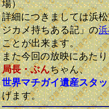
場）
詳細につきましては浜松
ジカメ持ちある記」の
浜
ことが出来ます。
また今回の放映にあたり
局長・ぶん
ちゃん、
世界マチガイ遺産スタッ
げます。