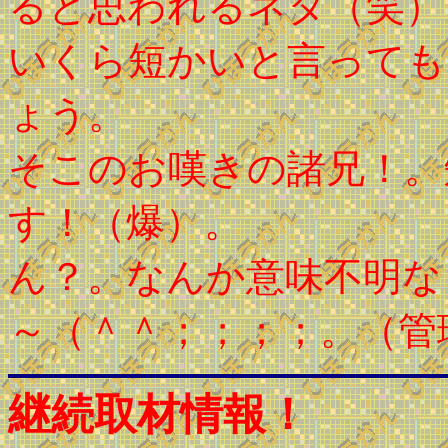
ると思われるネタ（笑）
いくら短かいと言っても
ょう。
そこのお嘆きの諸兄！。
す！（爆）。
ん？。なんか意味不明な
～（＾＾；；；；。（管
継続取材情報！