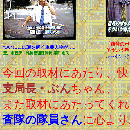
「信号のボ
ついにこの謎を解く重要人物が…。
そういう考
豊川市役所・維持管理課課長 篠田 進氏
ふ～む、そ
今回の取材にあたり、快
支局長・ぶん
ちゃん、
また取材にあたってくれ
査隊の隊員さん
に心より