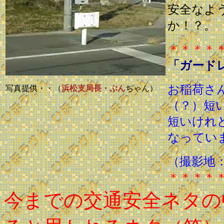
安全なよ
か！？。
＊＊＊＊
「ガード
お稲荷さ
写真提供・・（
浜松支局長・ぶん
ちゃん）
（？）短
短いけれ
なってい
（撮影地
＊＊＊＊
今までの交通安全ネタの