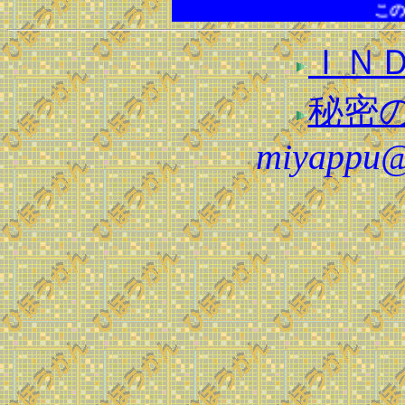
このコーナ
ＩＮ
秘密
miyappu@r