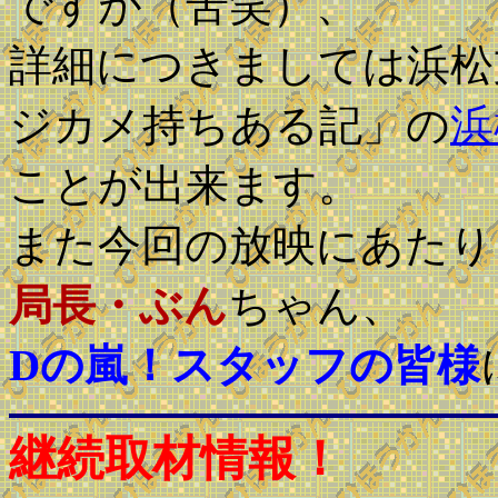
ですが（苦笑）、
詳細につきましては浜松
ジカメ持ちある記」の
浜
ことが出来ます。
また今回の放映にあたり
局長・ぶん
ちゃん、
Dの嵐！スタッフの皆様
継続取材情報！