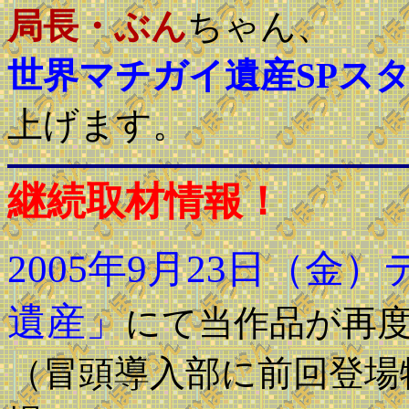
局長・ぶん
ちゃん、
世界マチガイ遺産SPス
上げます。
継続取材情報！
2005年9月23日（
遺産」
にて当作品が再
（冒頭導入部に前回登場