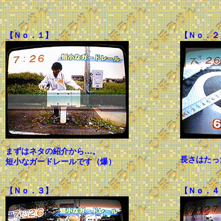
【Ｎｏ．１】
【Ｎｏ．２
まずはネタの紹介から…。
長さはたっ
短小なガードレールです（爆）
【Ｎｏ．３】
【Ｎｏ．４