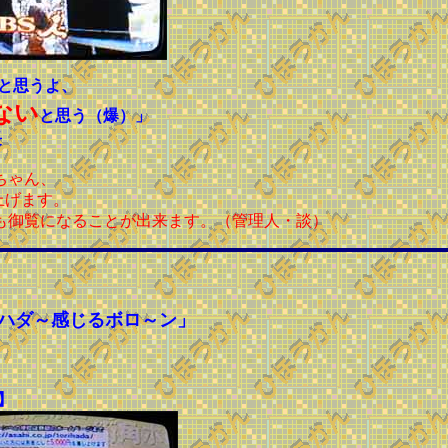
と思うよ、
ない
と思う（爆）」
長
ちゃん、
上げます。
も御覧になることが出来ます。（管理人・談）
リハダ～感じるボロ～ン」
】