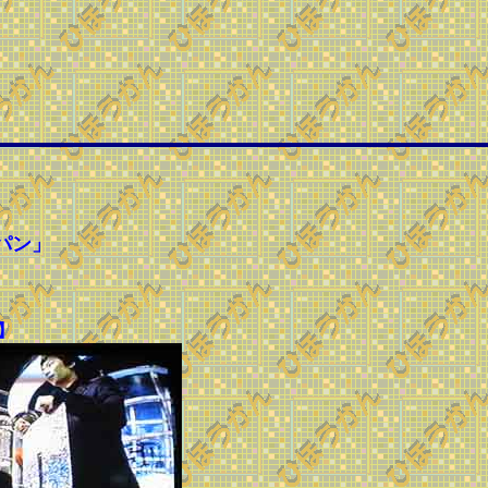
パン」
。
】