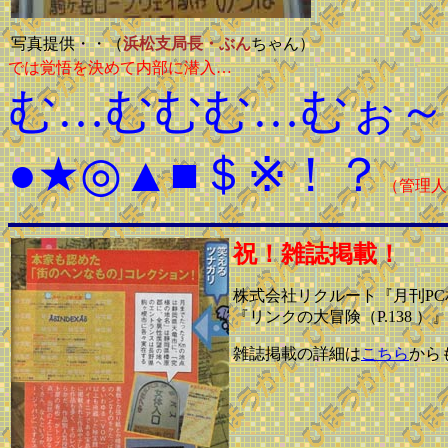
写真提供・・（
浜松支局長・ぶん
ちゃん）
では覚悟を決めて内部に潜入…
む…むむむ…むぉ～
●★◎▲■＄※！？
（管理人
祝！雑誌掲載！
株式会社リクルート『月刊PC相
『リンクの大冒険（P.138
雑誌掲載の詳細は
こちら
から