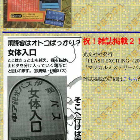
祝！雑誌掲載２
光文社社発行
『FLASH EXCITING（
『マジカルミステリーバス
雑誌掲載の詳細は
こちら