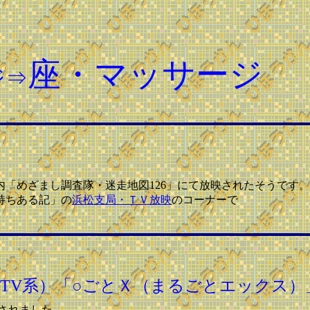
座・マッサージ
ジ⇒
」内「めざまし調査隊・迷走地図126」にて放映されたそうです。
持ちある記」の
浜松支局・ＴＶ放映
のコーナーで
（NTV系）「○ごとＸ（まるごとエックス）
されました。