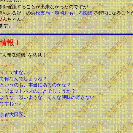
容を確認することが出来なかったのですが、
持ちある記」の
浜松支局・静岡おもしろ図鑑
で御覧になること
ぶん
ちゃん、
ます。
情報！
”人間洗濯機”を発見！
＊＊
リ！ですな。
て何なんでしょうね？
というのも、本当にあるのかな？
、ジェットバスのことでしょうか？
ような、恐いような、そんな興味の尽きない
ですね～♪
京都大田区）
＊＊