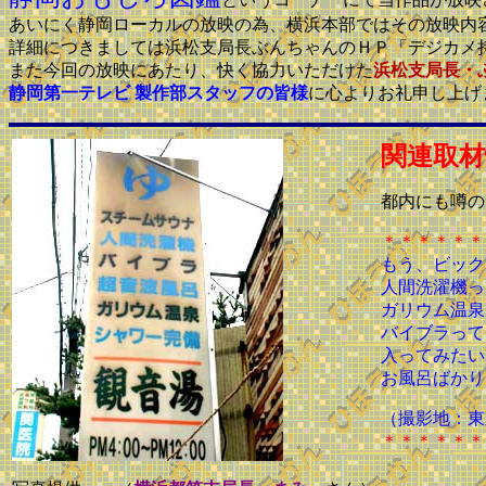
あいにく静岡ローカルの放映の為、横浜本部ではその放映内
詳細につきましては浜松支局長ぶんちゃんのＨＰ「デジカメ
また今回の放映にあたり、快く協力いただけた
浜松支局長・
静岡第一テレビ 製作部スタッフの皆様
に心よりお礼申し上げ
関連取材
都内にも噂の
＊＊＊＊＊＊
もう、ビック
人間洗濯機っ
ガリウム温泉
バイブラって
入ってみたい
お風呂ばかり
（撮影地：東
＊＊＊＊＊＊