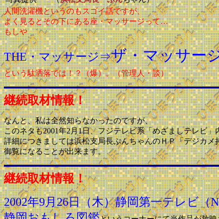
人間洗濯機というのもスゴイ話ですが、
よく見るとその下にある座・マッサージって…
もしや
ザ・マッサー
THE・マッサージ⇒
という駄洒落では！？（爆）。（管理人・談）
継続取材情報！
なんと、私は全然知らなかったのですが、
このネタも2001年2月1日、フジテレビ系「めざましテレビ
詳細につきましては浜松支局長ぶんちゃんのＨＰ「デジカメ
御覧になることが出来ます。
継続取材情報！
2002年9月26日（木）静岡第一テレビ
静岡おもしろ図鑑
というコーナーにて当作品が放映