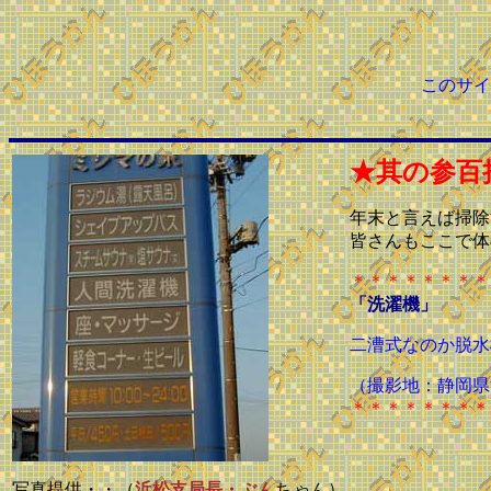
このサイ
★其の参百
年末と言えば掃除
皆さんもここで体
＊＊＊＊＊＊＊＊
「洗濯機」
二漕式なのか脱水
（撮影地：静岡県
＊＊＊＊＊＊＊＊
写真提供・・（
浜松支局長・ぶん
ちゃん）