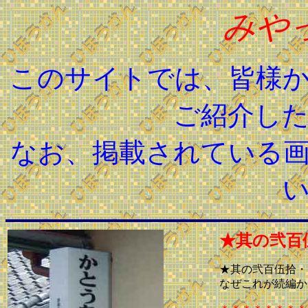
みや
このサイトでは、皆様
ご紹介し
なお、掲載されている
★其の弐百
★其の弐百伍拾・
なぜこれが続編か