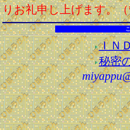
りお礼申し上げます。（
このコ
ＩＮ
秘密
miyappu@r