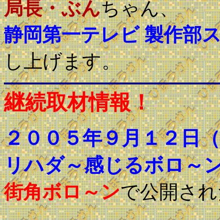
局長・ぶん
ちゃん、
静岡第一テレビ 製作部
し上げます。
継続取材情報！
２００５年９月１２日（
リハダ～感じるボロ～
街角ボロ～ン
で公開され