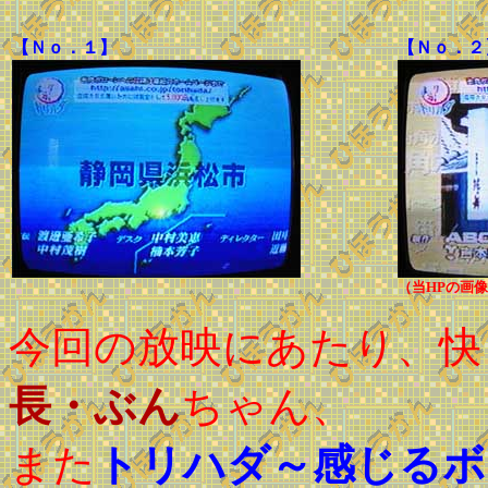
【Ｎｏ．１】
【Ｎｏ．２
（当HPの画
今回の放映にあたり、快
長・ぶん
ちゃん、
また
トリハダ～感じるボ