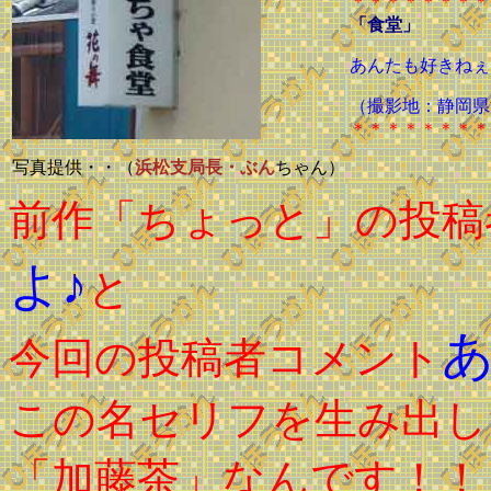
＊＊＊＊＊＊＊＊
「食堂」
あんたも好きねぇ
（撮影地：静岡県
＊＊＊＊＊＊＊＊
写真提供・・（
浜松支局長・ぶん
ちゃん）
前作「ちょっと」の投稿
よ♪
と
今回の投稿者コメント
この名セリフを生み出し
「加藤茶」なんです！！