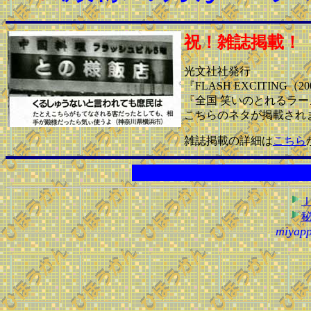
祝！雑誌掲載！
光文社社発行
『FLASH EXCITING（
『全国 笑いのとれるラーメ
こちらのネタが掲載され
雑誌掲載の詳細は
こちら
こ
miyapp