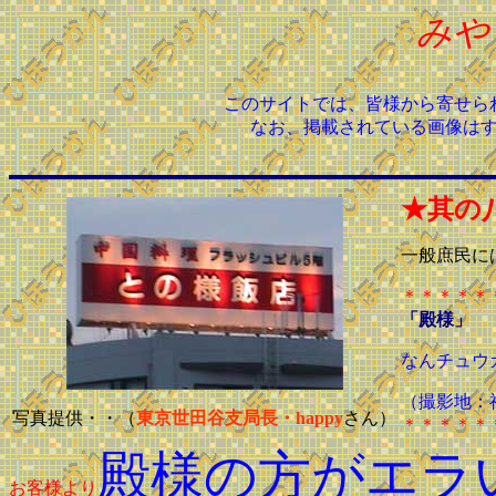
みや
このサイトでは、皆様から寄せら
なお、掲載されている画像は
★其の
一般庶民に
＊＊＊＊＊
「殿様」
なんチュウ
（撮影地：
写真提供・・（
東京世田谷支局長・happy
さん）
＊＊＊＊＊
殿様の方がエラ
お客様より