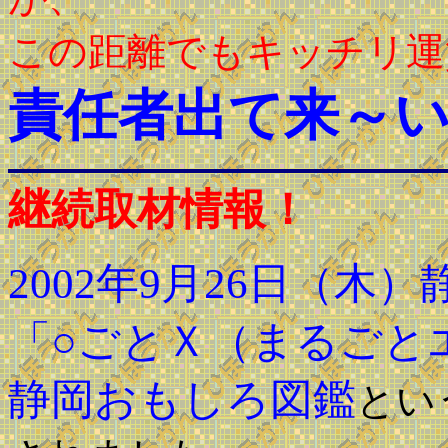
この距離でもキッチリ運
責任者出て来～
継続取材情報！
2002年9月26日（木
「○ごとＸ（まるごと
静岡おもしろ図鑑
とい