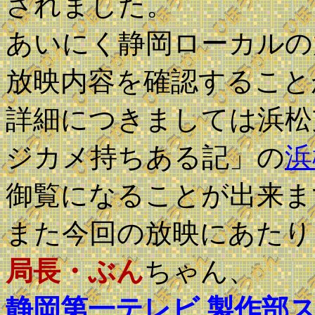
されました。
あいにく静岡ローカルの
放映内容を確認すること
詳細につきましては浜松
ジカメ持ちある記」の
浜
御覧になることが出来ま
また今回の放映にあたり
局長・ぶん
ちゃん、
静岡第一テレビ 製作部