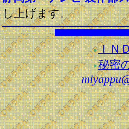
し上げます。
ＩＮ
秘密
miyappu@r