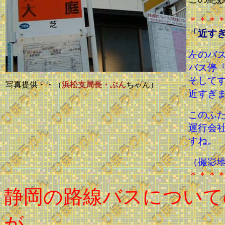
＊＊＊
「近す
左のバ
バス停
そして
写真提供・・（
浜松支局長・ぶん
ちゃん）
近すぎ
このふ
運行会
すね。
（撮影
＊＊＊
静岡の路線バスについて
が、