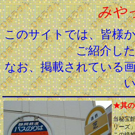
みや
このサイトでは、皆様
ご紹介し
なお、掲載されている
★其の
当秘宝
リーズ
この絶