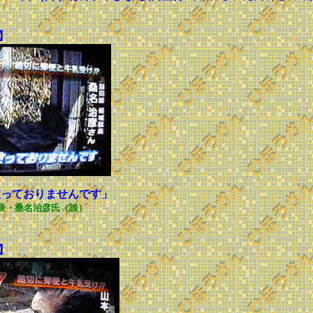
】
使っておりませんです」
長・桑名治彦氏（談）
】