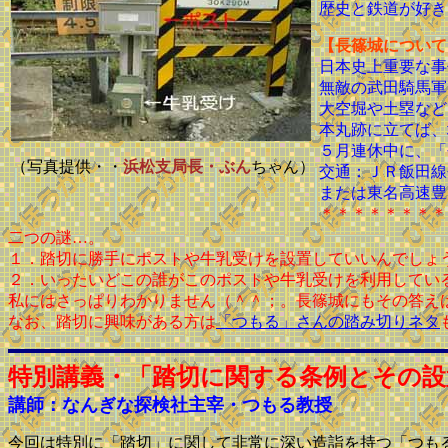
歴史と鉄道が好き
【長篠城について
日本史上重要な事
無敵の武田騎馬軍
大空堀や土塁など
本丸跡に立てば、
５月連休中に、「
（写真提供・・
浜松支局長・ぶん
ちゃん）
交通：ＪＲ飯田線
または東名高速豊
＊＊＊＊＊＊＊＊
二つの謎…。
１．踏切に勝手にポストや牛乳受けを設置していいんでしょ
２．いったいどこの誰がこのポストや牛乳受けを利用してい
私にはさっぱりわかりません（＾＾；。長篠城にもその答え
なお、踏切に興味がある方は
「つもる」さんの踏み切りネタ
特別講義・「踏切に関する条例とその設
講師：なんぎな探検社主宰・つもる教授
今回は特別に「踏切」に関して非常に深い造詣を持つ「つも