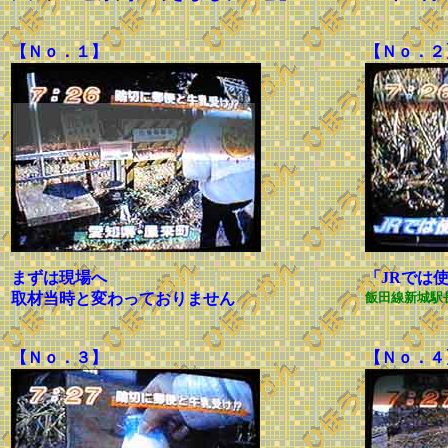
【Ｎｏ．１】
【Ｎｏ．２
まずは現場へ
「JRでは
取材当時と変わっておりません
飯田線新城駅
【Ｎｏ．３】
【Ｎｏ．４