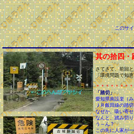
このサイ
其の拾四・
さてさて、前回と
「環境問題で知恵
＊＊＊＊＊＊＊＊
「踏切」
愛知県南設楽（み
ＪＲ飯田線の踏切
なぜか、吸い寄せ
なんと、踏み切り
う～ん？
この先に人家が一