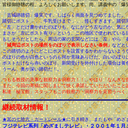
皆様御静聴の程、よろしくお願いします。尚、講義中の「爆
「古城跡踏切」爆笑です。しばらく画面を見つめてました。
踏切にポスト．．．牛乳受けまで．．．怪しすぎます。踏切
「左」とだけ書かれたのぼりも、なにがどう左なのか、気に
まさか「左にポスト有り」という、この地区で使われている
もしそうだとしたら、周辺の家の玄関などには「左」やら「
「城周辺ポストの場所をのぼりで表示しなさい条例」
などと
この踏切のようにどこにポストを設置するかわからないよう
のぼりの色が白色というのも何か意味ありげだ。白いのぼり
ポストだけなら赤いのぼり、新聞受けを外付けした場合は黄
うーん、奥が深い踏切だ！。
つもる教授の見事な観察力＆洞察力！！。やはり「なんぎな
また、今回の寄稿に関しまして快く承諾していただいたこと
私達「秘宝館」スタッフもこの観察力・洞察力を見習うべく
継続取材情報！
★其の七拾六・ガードレール★
に引き続き、またもや「めざ
フジテレビ系列「めざましテレビ」・２００１年１月