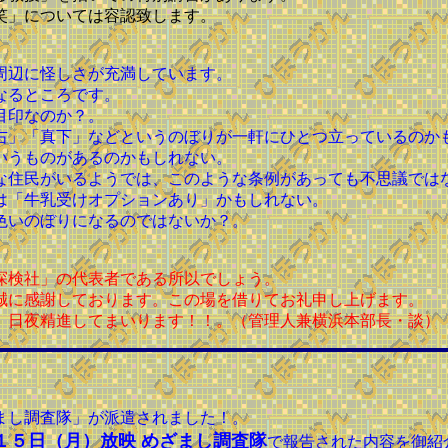
笑」については容認致します。
周辺に怪しさが充満しています。
なるところです。
目印なのか？。
右」「真下」などというのぼりが一軒にひとつ立っているのか
いうものがあるのかもしれない。
な住民がいるようでは、このような条例があっても不思議では
は「牛乳受けオプションあり」かもしれない。
色いのぼりになるのではないか？。
探検社」の代表者である所以でしょう。
誠に感謝しております。この場を借りてお礼申し上げます。
、日夜精進してまいります！！。（管理人兼横浜本部長・談）
まし調査隊」が派遣されました！。
１５日（月）放映 めざまし調査隊
で報告された内容を御紹