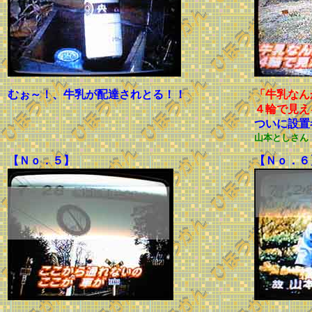
むぉ～！、牛乳が配達されとる！！
「牛乳なん
４輪で見え
ついに設置
山本としさん
【Ｎｏ．５】
【Ｎｏ．６