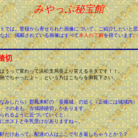
みやっぷ秘宝館
トでは、皆様から寄せられた画像について、ご紹介したいと思
なお、掲載されている画像はすべて
本人の了解
を得ています。
踏切
はうって変わって浜松支局長より笑えるネタです！！。
熱でちゃったよ～」という方はこちらを御覧下さい。
なみしたら）郡鳳来町の「長篠城」の近く（正確には城域内）
、その名も「古城跡踏切」があります。
られるように近づいていくと…
にポストと牛乳受けがありますね～。
軒だけあって、配達の人はここで引き返しちゃうとか？？