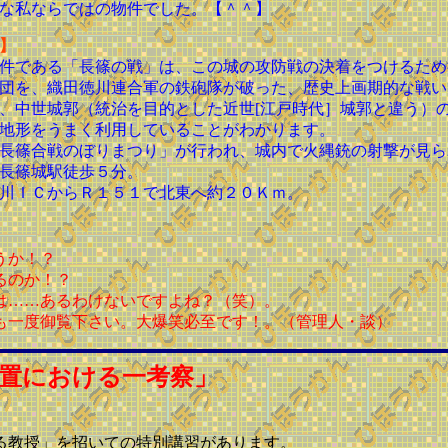
な私ならではの物件でした。【＾＾】
】
件である「長篠の戦」は、この城の攻防戦の決着をつけるため
団を、織田徳川連合軍の鉄砲隊が破った、歴史上画期的な戦い
、中世城郭（統治を目的とした近世[江戸時代］城郭と違う）
地形をうまく利用していることがわかります。
長篠合戦のぼりまつり」が行われ、城内で火縄銃の射撃が見ら
長篠城駅徒歩５分。
川ＩＣからＲ１５１で北東へ約２０Ｋｍ。
うか！？
るのか！？
は……あるわけないですよね？（笑）。
も一度御覧下さい。大爆笑必至です！。（管理人・談）
置における一考察」
る教授」を招いての特別講習があります。