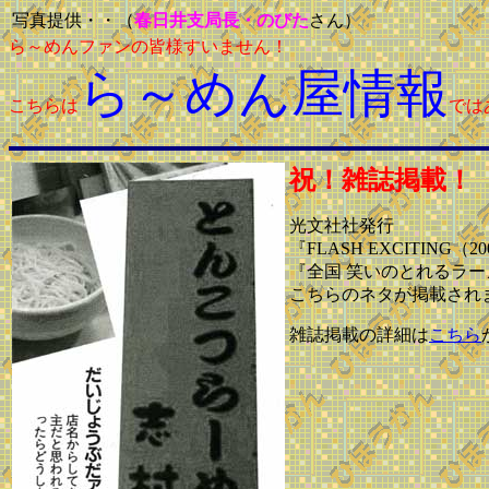
写真提供・・（
春日井支局長・のびた
さん）
ら～めんファンの皆様すいません！
ら～めん屋情報
こちらは
では
祝！雑誌掲載！
光文社社発行
『FLASH EXCITING（
『全国 笑いのとれるラーメ
こちらのネタが掲載され
雑誌掲載の詳細は
こちら