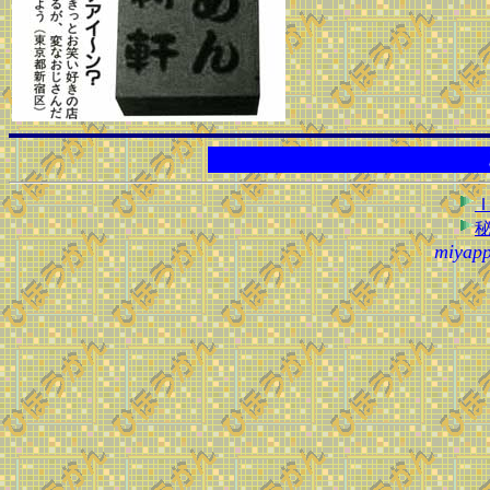
こ
miyapp